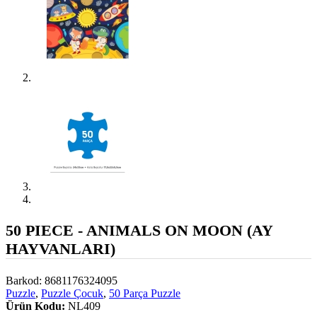
50 PIECE - ANIMALS ON MOON (AY
HAYVANLARI)
Barkod: 8681176324095
Puzzle
,
Puzzle Çocuk
,
50 Parça Puzzle
Ürün Kodu:
NL409