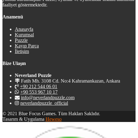
faaliyet göstermektedir.
Anamenü
Anasayfa
Kurumsal
Puzzle
Kayıp Parça
İletişim
Bize Ulaşın
Neverland Puzzle
Fatih Mh. 3108 Cd. No:4 Kahramankazan, Ankara
+90 212 544 06 01
+90 553 967 10 17
info@neverlandpuzzle.com
neverlandpuzzle_official
© 2021 Blue Focus Games. Tüm Hakları Saklıdır.
Tasarım & Uygulama
Heweso