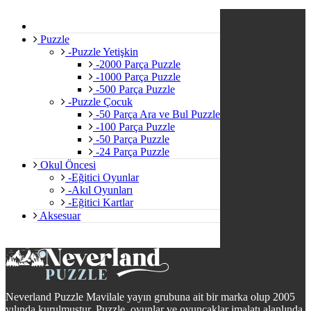
Puzzle
-Puzzle Yetişkin
-2000 Parça Puzzle
-1000 Parça Puzzle
-500 Parça Puzzle
-Puzzle Çocuk
-50 Parça Ara ve Bul Puzzle
-100 Parça Puzzle
-50 Parça Puzzle
-24 Parça Puzzle
Okul Öncesi
-Eğitici Oyunlar
-Akıl Oyunları
-Eğitici Kartlar
Aksesuar
Neverland Puzzle Mavilale yayın grubuna ait bir marka olup 2005
yılında kurulmuştur. Puzzle, oyunlar ve oyuncaklar imalatı alanlında