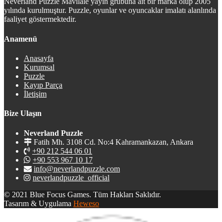
Neverland Puzzle Mavilale yayın grubuna ait bir marka olup 2005
yılında kurulmuştur. Puzzle, oyunlar ve oyuncaklar imalatı alanlında
faaliyet göstermektedir.
Anamenü
Anasayfa
Kurumsal
Puzzle
Kayıp Parça
İletişim
Bize Ulaşın
Neverland Puzzle
Fatih Mh. 3108 Cd. No:4 Kahramankazan, Ankara
+90 212 544 06 01
+90 553 967 10 17
info@neverlandpuzzle.com
neverlandpuzzle_official
© 2021 Blue Focus Games. Tüm Hakları Saklıdır.
Tasarım & Uygulama
Heweso